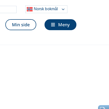
Velg og
Norsk bokmål
lytt
Min side
Meny