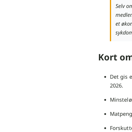
Selv om
medlem
et øko
sykdo
Kort om
Det gis e
2026.
Minstelø
Matpenge
Forskutt