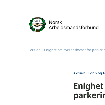
Skip
to
content
Forside
|
Enighet om overenskomst for parker
Aktuelt
•
Lønn og ta
Enighet
parkeri