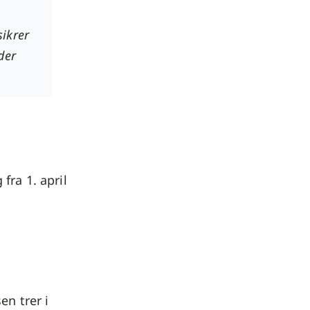
ikrer
der
 fra 1. april
en trer i