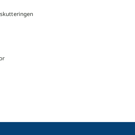
rskutteringen
or