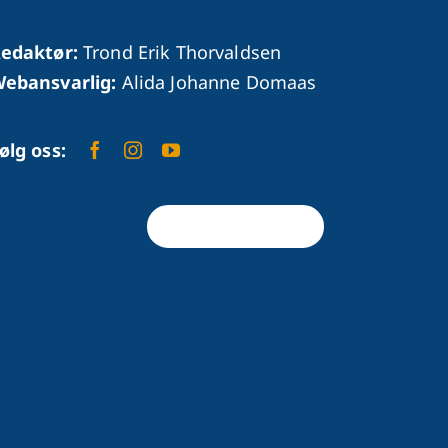
edaktør:
Trond Erik Thorvaldsen
ebansvarlig:
Alida Johanne Domaas
ølg oss:
Tilbake til toppen