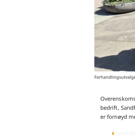
Forhandlingsutvalg
Overenskomst
bedrift, San
er fornøyd m