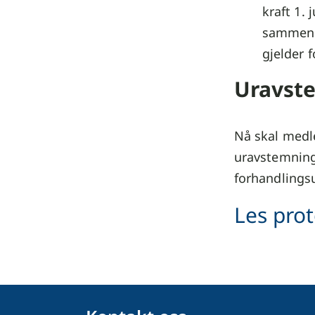
kraft 1. 
sammenhe
gjelder f
Uravst
Nå skal medle
uravstemning
forhandlings
Les prot