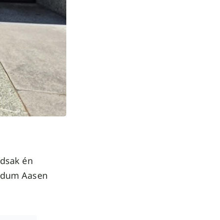
edsak én
andum Aasen