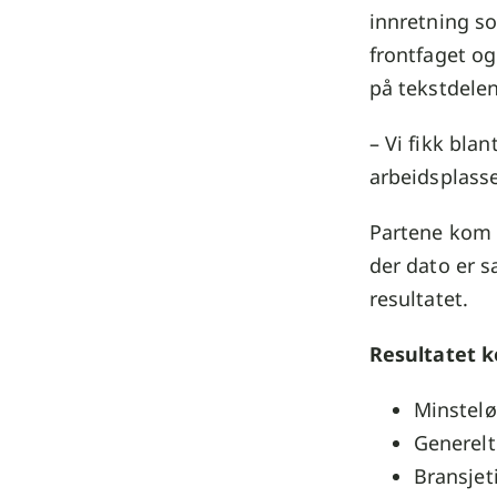
innretning s
frontfaget og
på tekstdelen
– Vi fikk bla
arbeidsplass
Partene kom 
der dato er s
resultatet.
Resultatet 
Minsteløn
Generelt 
Bransjeti