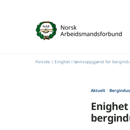
Skip
to
content
Forside
|
Enighet i lønnsoppgjøret for bergind
Aktuelt
•
Bergindus
Enighet 
bergind