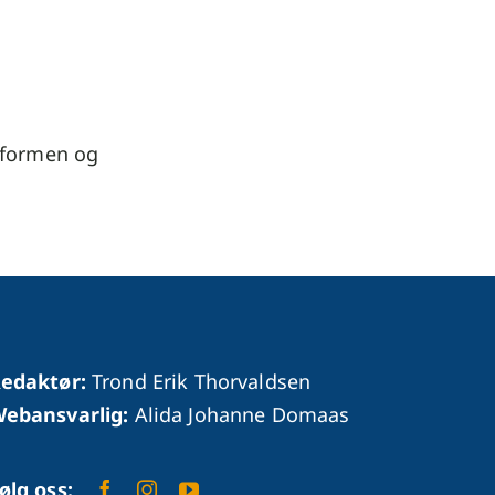
eformen og
edaktør:
Trond Erik Thorvaldsen
ebansvarlig:
Alida Johanne Domaas
ølg oss: