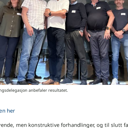
ngsdelegasjon anbefaler resultatet.
en her
vende, men konstruktive forhandlinger, og til slutt fa