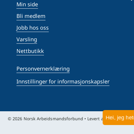
Min side
Bli medlem
Jobb hos oss
Varsling
Nettbutikk
Personvernerklæring
Innstillinger for informasjonskapsler
Hei, jeg h
© 2026 Norsk Arbeidsmandsforbund • Levert av
LO Media