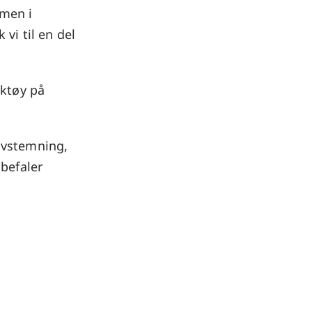
mmen i
vi til en del
rktøy på
avstemning,
nbefaler