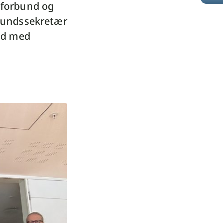
sforbund og
rbundssekretær
øyd med