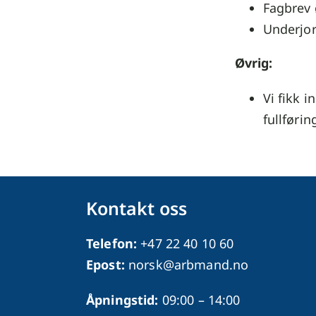
Fagbrev ø
Underjord
Øvrig:
Vi fikk 
fullføri
Kontakt oss
Telefon:
+47 22 40 10 60
Epost:
norsk@arbmand.no
Åpningstid:
09:00 – 14:00