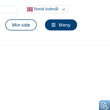
Velg og
Norsk bokmål
lytt
Min side
Meny