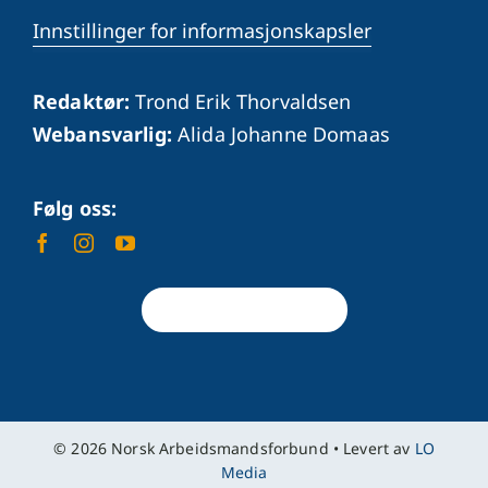
Innstillinger for informasjonskapsler
Redaktør:
Trond Erik Thorvaldsen
Webansvarlig:
Alida Johanne Domaas
Følg oss:
Tilbake til toppen
© 2026 Norsk Arbeidsmandsforbund • Levert av
LO
Hei, jeg heter Olav. 
Media