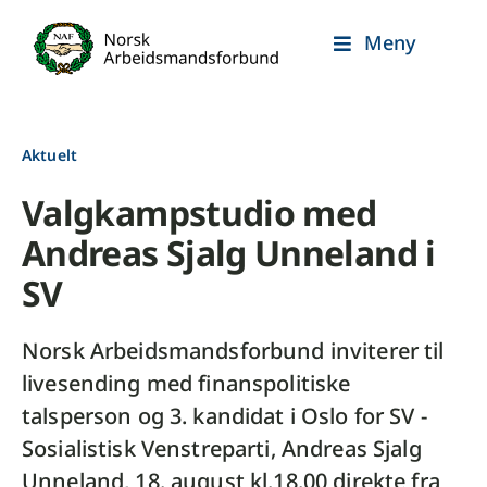
Skip
Meny
to
content
Aktuelt
Valgkampstudio med
Andreas Sjalg Unneland i
SV
Norsk Arbeidsmandsforbund inviterer til
livesending med finanspolitiske
talsperson og 3. kandidat i Oslo for SV -
Sosialistisk Venstreparti, Andreas Sjalg
Unneland, 18. august kl.18.00 direkte fra