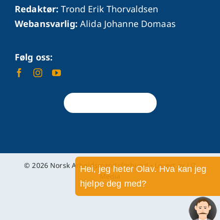
Redaktør:
Trond Erik Thorvaldsen
Webansvarlig:
Alida Johanne Domaas
Følg oss:
Tilbake til toppen
© 2026 Norsk Arbeidsmandsforbund • Levert av
LO
Hei, jeg heter Olav. Hva kan jeg
Media
hjelpe deg med?