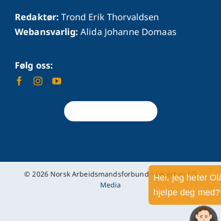
Redaktør:
Trond Erik Thorvaldsen
Webansvarlig:
Alida Johanne Domaas
Følg oss:
Tilbake til toppen
© 2026 Norsk Arbeidsmandsforbund • Levert av
LO
Hei, jeg heter Olav. Hva kan jeg
Media
hjelpe deg med?