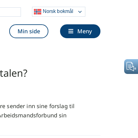
Velg
Norsk bokmål
lytt
Min side
Meny
vtalen?
e sender inn sine forslag til
sk Arbeidsmandsforbund sin