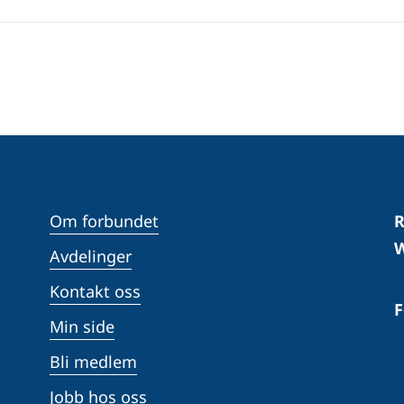
Om forbundet
R
W
Avdelinger
Kontakt oss
F
Min side
Bli medlem
Jobb hos oss