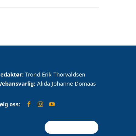
edaktør:
Trond Erik Thorvaldsen
ebansvarlig:
Alida Johanne Domaas
ølg oss:
Tilbake til toppen