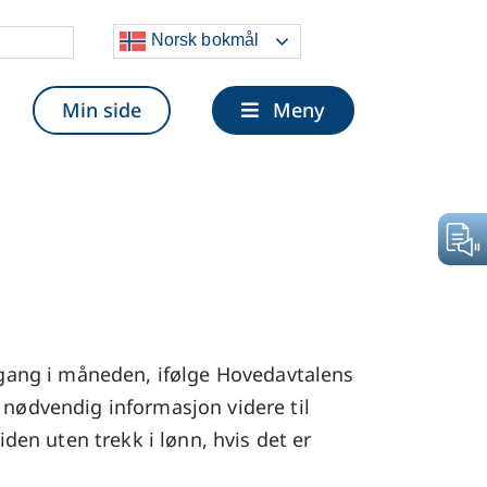
Velg og
Norsk bokmål
lytt
Min side
Meny
en gang i måneden, ifølge Hovedavtalens
e nødvendig informasjon videre til
en uten trekk i lønn, hvis det er