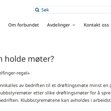
Søk
etter:
Om forbundet
Avdelinger
Kontakt oss
en holde møter?
lfinger-regel»
l innkalles av bedriften til et drøftingsmøte minst 
klubbstyremøter etter slike drøftingsmøter for å spr
edriften. Klubbstyremøtene kan avholdes i arbeidstid