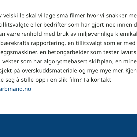
 veiskille skal vi lage små filmer hvor vi snakker m
llitsvalgte eller bedrifter som har gjort noe innen 
kan være renhold med bruk av miljøvennlige kjemikali
bærekrafts rapportering, en tillitsvalgt som er med 
leggsmaskiner, en betongarbeider som tester lavuts
n vekter som har algorytmebasert skiftplan, en min
sjekt på overskuddsmateriale og mye mye mer. Kje
 seg å stille opp i en slik film? Ta kontakt
@arbmand.no