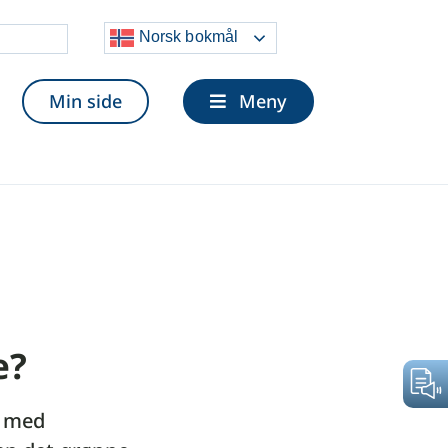
Velg og
Norsk bokmål
lytt
Min side
Meny
de?
r med