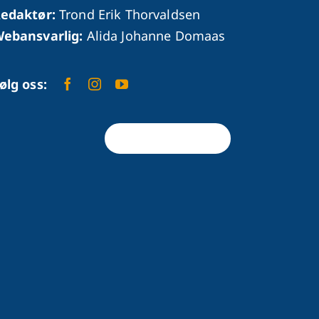
edaktør:
Trond Erik Thorvaldsen
ebansvarlig:
Alida Johanne Domaas
ølg oss:
Tilbake til toppen