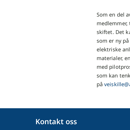
Som en del av
medlemmer, ti
skiftet. Det 
som er ny på 
elektriske an
materialer, e
med pilotpro
som kan tenke
på
veiskille
Kontakt oss