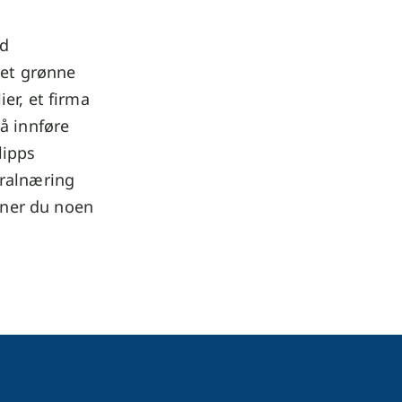
ed
det grønne
er, et firma
å innføre
lipps
eralnæring
nner du noen