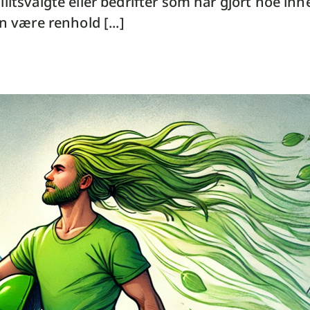
litsvalgte eller bedrifter som har gjort noe in
n være renhold [...]