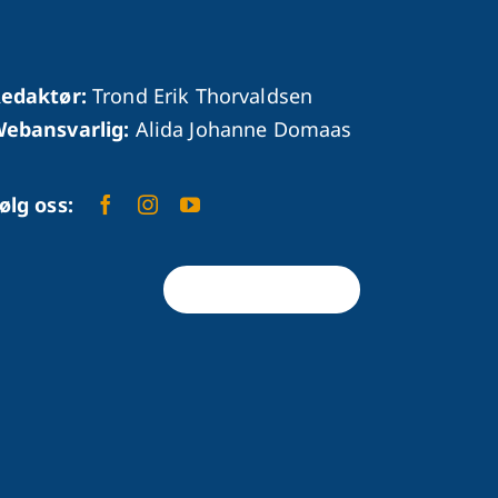
edaktør:
Trond Erik Thorvaldsen
ebansvarlig:
Alida Johanne Domaas
ølg oss:
Tilbake til toppen