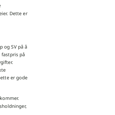
e
ier. Dette er
 Sp og SV på å
 fastpris på
ifter.
kte
Dette er gode
n kommer.
usholdninger,