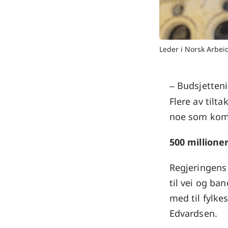
Leder i Norsk Arbe
Budsjetteni
–
Flere av tilt
noe som komm
500 millioner
Regjeringens 
til vei og ba
med til fylkes
Edvardsen.