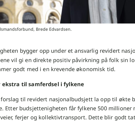
idsmandsforbund, Brede Edvardsen.
gheten bygger opp under et ansvarlig revidert nasjo
akene vil gi en direkte positiv påvirkning på folk sin
er godt med i en krevende økonomisk tid.
 ekstra til samferdsel i fylkene
forslag til revidert nasjonalbudsjett la opp til økte 
ne. Etter budsjettenigheten får fylkene 500 millioner 
veier, ferjer og kollektivtransport. Dette blir godt ta