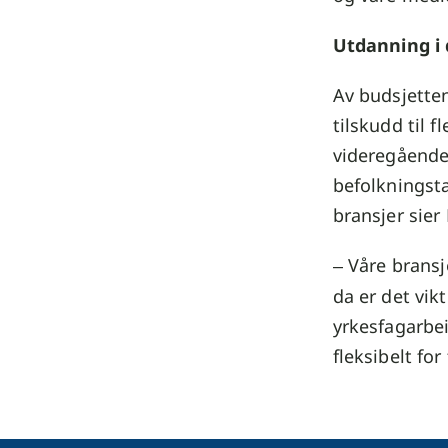
Utdanning i 
Av budsjetten
tilskudd til f
videregående
befolkningsta
bransjer sier
Våre bransj
–
da er det vik
yrkesfagarbei
fleksibelt for