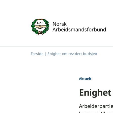
Skip
to
content
Forside
|
Enighet om revidert budsjett
Aktuelt
Enighet
Arbeiderpartie