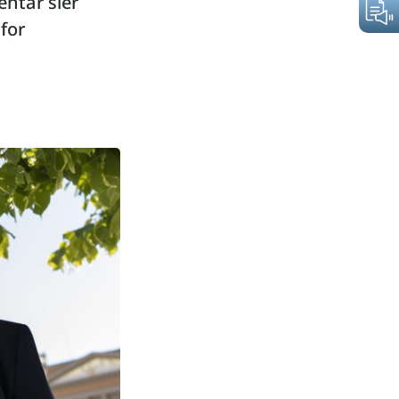
ntar sier
for