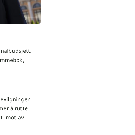
nalbudsjett.
 lommebok,
bevilgninger
mer å rutte
tt imot av