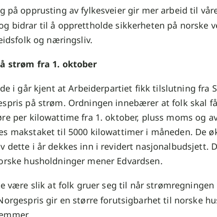
g på opprusting av fylkesveier gir mer arbeid til vår
 bidrar til å opprettholde sikkerheten på norske ve
beidsfolk og næringsliv.
å strøm fra 1. oktober
de i går kjent at Arbeiderpartiet fikk tilslutning fra
spris på strøm. Ordningen innebærer at folk skal få
re per kilowattime fra 1. oktober, pluss moms og avg
es makstaket til 5000 kilowattimer i måneden. De ø
 dette i år dekkes inn i revidert nasjonalbudsjett. 
norske husholdninger mener Edvardsen.
ke være slik at folk gruer seg til når strømregninge
Norgespris gir en større forutsigbarhet til norske h
lemmer.