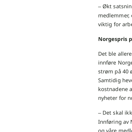
Økt satsnin
–
medlemmer, og
viktig for ar
Norgespris p
Det ble allere
innføre Norge
strøm på 40 ø
Samtidig hev
kostnadene av
nyheter for 
Det skal ik
–
Innføring av 
og våre med