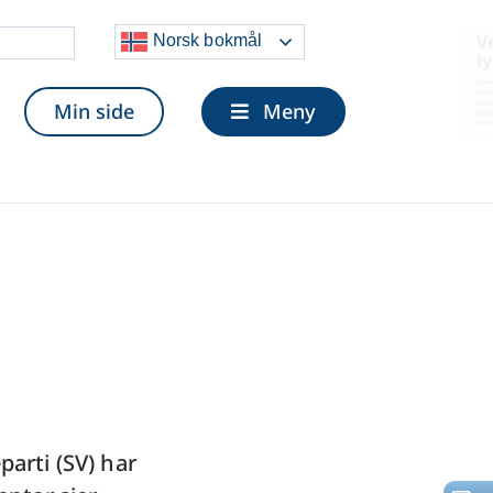
Velg og
Norsk bokmål
lytt
Min side
Meny
parti (SV) har