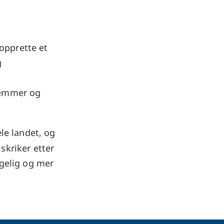
 opprette et
g
dlemmer og
le landet, og
 skriker etter
ngelig og mer