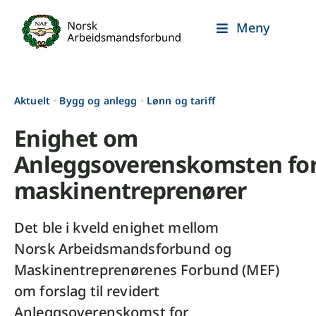
Skip
Meny
to
content
Aktuelt
•
Bygg og anlegg
•
Lønn og tariff
Enighet om
Anleggsoverenskomsten fo
maskinentreprenører
Det ble i kveld enighet mellom
Norsk Arbeidsmandsforbund og
Maskinentreprenørenes Forbund (MEF)
om forslag til revidert
Anleggsoverenskomst for