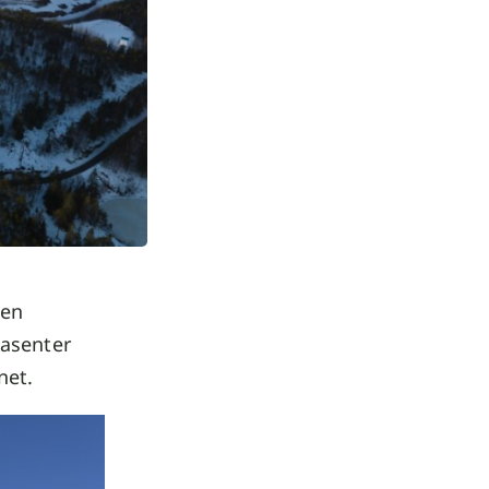
 en
tasenter
net.