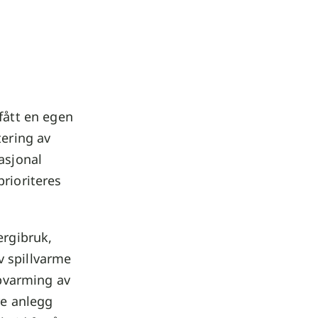
 fått en egen
tering av
asjonal
prioriteres
ergibruk,
v spillvarme
pvarming av
re anlegg