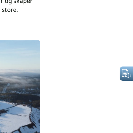
ur og skaper
 store.