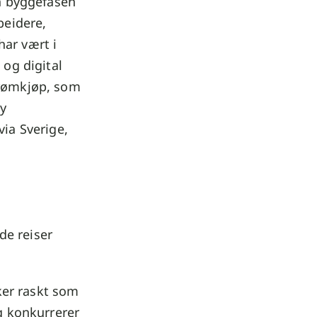
an byggefasen
beidere,
har vært i
 og digital
trømkjøp, som
ny
via Sverige,
de reiser
ker raskt som
ig konkurrerer