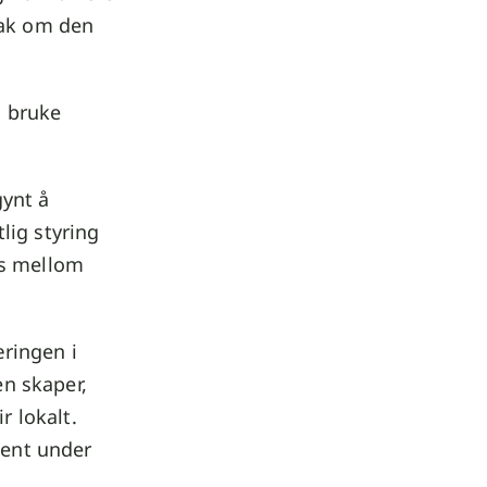
tak om den
i bruke
gynt å
lig styring
es mellom
ringen i
n skaper,
r lokalt.
ment under