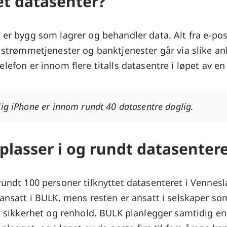
et datasenter?
 er bygg som lagrer og behandler data. Alt fra e-po
l strømmetjenester og banktjenester går via slike an
elefon er innom flere titalls datasentre i løpet av en
lig iPhone er innom rundt 40 datasentre daglig.
plasser i og rundt datasenter
rundt 100 personer tilknyttet datasenteret i Vennes
 ansatt i BULK, mens resten er ansatt i selskaper so
k, sikkerhet og renhold. BULK planlegger samtidig en