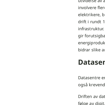
utvidelse av 
involvere fle
elektrikere, 
drift i rundt
infrastruktur
gir forutsigb
energiproduks
bidrar slike a
Datasen
Datasentre er
også krevend
Driften av d
følge av digi