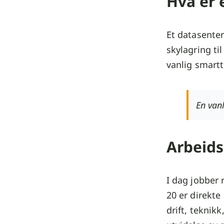
Hva er 
Et datasenter
skylagring ti
vanlig smartt
En van
Arbeids
I dag jobber 
20 er direkte
drift, teknik