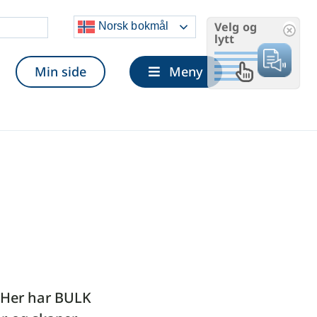
Velg og
Norsk bokmål
lytt
Min side
Meny
. Her har BULK