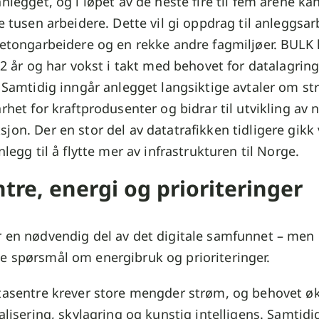
anlegget, og i løpet av de neste fire til fem årene k
re tusen arbeidere. Dette vil gi oppdrag til anleggsar
betongarbeidere og en rekke andre fagmiljøer. BULK 
 12 år og har vokst i takt med behovet for datalagring
. Samtidig inngår anlegget langsiktige avtaler om s
arhet for kraftprodusenter og bidrar til utvikling av 
jon. Der en stor del av datatrafikken tidligere gikk 
nlegg til å flytte mer av infrastrukturen til Norge.
tre, energi og prioriteringer
 en nødvendig del av det digitale samfunnet – men 
e spørsmål om energibruk og prioriteringer.
atasentre krever store mengder strøm, og behovet ø
talisering, skylagring og kunstig intelligens. Samtid