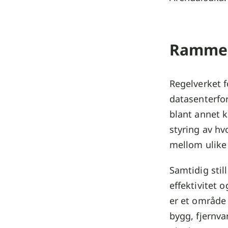
Rammebe
Regelverket f
datasenterfor
blant annet k
styring av hv
mellom ulike
Samtidig stil
effektivitet 
er et område
bygg, fjernva