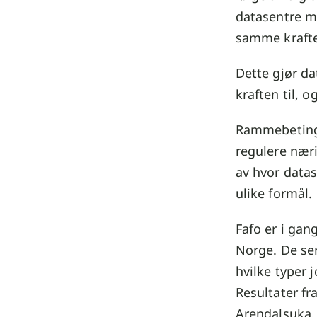
datasentre me
samme kraft
Dette gjør da
kraften til, 
Rammebetinge
regulere næri
av hvor data
ulike formål.
Fafo er i ga
Norge. De se
hvilke typer j
Resultater fr
Arendalsuka.