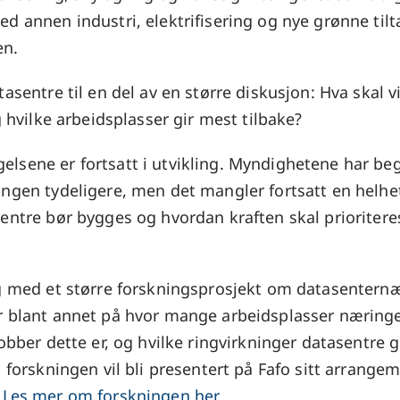
d annen industri, elektrifisering og nye grønne til
en.
tasentre til en del av en større diskusjon: Hva skal v
og hvilke arbeidsplasser gir mest tilbake?
lsene er fortsatt i utvikling. Myndighetene har be
ngen tydeligere, men det mangler fortsatt en helhet
sentre bør bygges og hvordan kraften skal prioriter
ng med et større forskningsprosjekt om datasenternæ
r blant annet på hvor mange arbeidsplasser næringe
obber dette er, og hvilke ringvirkninger datasentre gi
a forskningen vil bli presentert på Fafo sitt arrange
Les mer om forskningen her