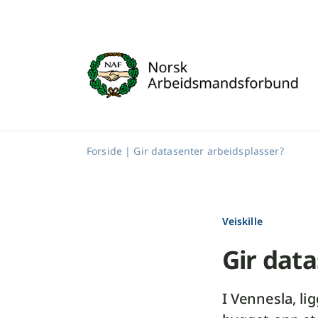
Skip
to
content
Forside
|
Gir datasenter arbeidsplasser?
Veiskille
Gir dat
I Vennesla, li