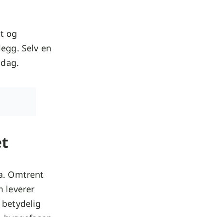
st og
legg. Selv en
 dag.
et
la. Omtrent
m leverer
 betydelig