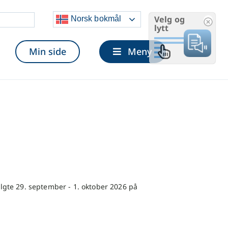
Velg og
Norsk bokmål
lytt
Min side
Meny
algte 29. september - 1. oktober 2026 på