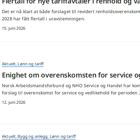
Flertall for nye tariffavtaler i renhold og v
Det er nå klart at både forslaget til revidert renholdsoverensk
2028 har fått flertall i uravstemningen.
15. juni 2026
Aktuelt
,
Lønn og tariff
Enighet om overenskomsten for service o
Norsk Arbeidsmandsforbund og NHO Service og Handel har komm
forslag til overenskomst for service og vedlikehold for periode
12. juni 2026
Aktuelt
,
Bygg og anlegg
,
Lønn og tariff