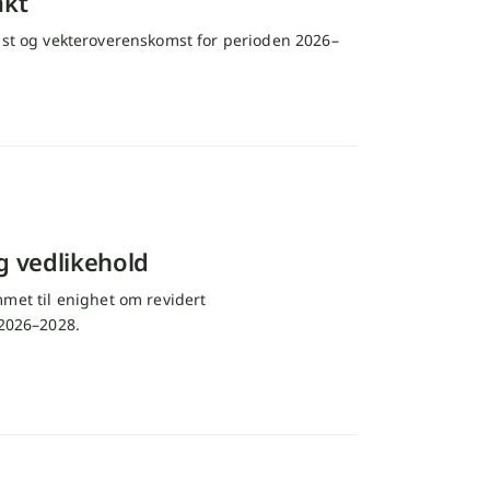
akt
omst og vekteroverenskomst for perioden 2026–
g vedlikehold
et til enighet om revidert
n 2026–2028.