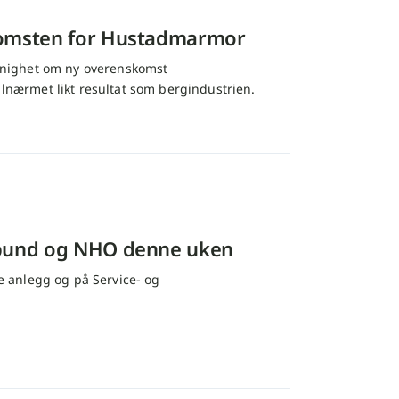
komsten for Hustadmarmor
enighet om ny overenskomst
lnærmet likt resultat som bergindustrien.
rbund og NHO denne uken
 anlegg og på Service- og