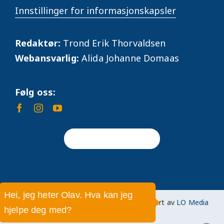
Innstillinger for informasjonskapsler
Redaktør:
Trond Erik Thorvaldsen
Webansvarlig:
Alida Johanne Domaas
Følg oss:
Tilbake til toppen
Hei, jeg heter Olav. Hva kan jeg
© 2026 Norsk Arbeidsmandsforbund • Levert av
LO Media
hjelpe deg med?